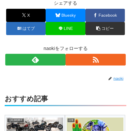
シェアする
X
Bluesky
Facebook
はてブ
LINE
コピー
naokiをフォローする
naoki
おすすめ記事
【XL883R】
日常