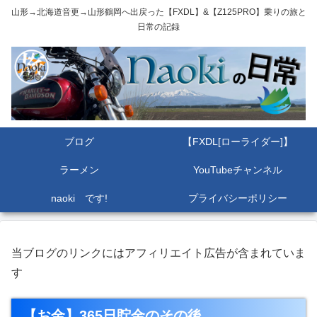
山形→北海道音更→山形鶴岡へ出戻った【FXDL】&【Z125PRO】乗りの旅と
日常の記録
ブログ
【FXDL[ローライダー]】
ラーメン
YouTubeチャンネル
naoki です!
プライバシーポリシー
当ブログのリンクにはアフィリエイト広告が含まれていま
す
【お金】365日貯金のその後