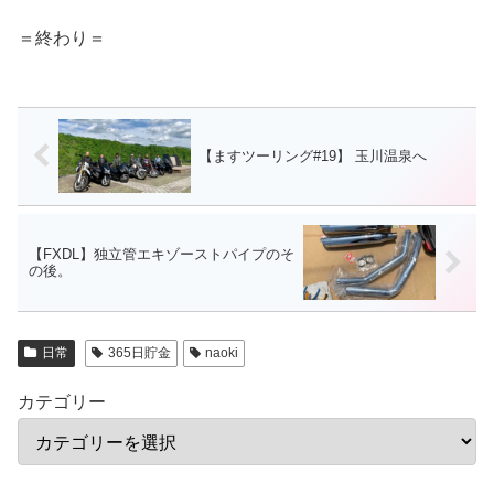
＝終わり＝
【ますツーリング#19】 玉川温泉へ
【FXDL】独立管エキゾーストパイプのそ
の後。
日常
365日貯金
naoki
カテゴリー