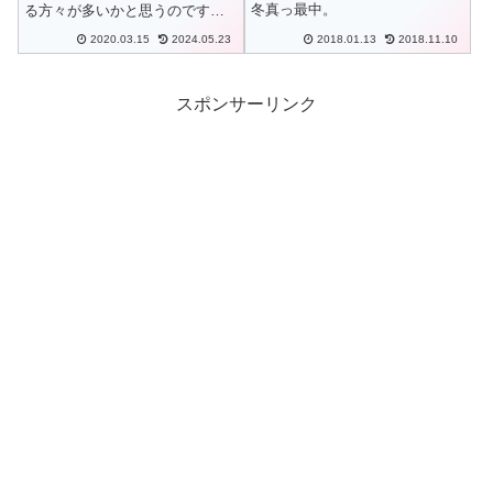
冬真っ最中。
る方々が多いかと思うのです
が、私もそのなかの一人。2020
2020.03.15
2024.05.23
2018.01.13
2018.11.10
年まだ乗っていません。3月に入
ってだいぶ温かい日があります
が、かぜは冷たく山々は白いま
まなので。で、ちょこっと思う
スポンサーリンク
ことが。普段...