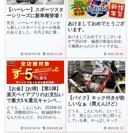
【ハーレー】スポーツスタ
ーシリーズに新車種登場！
先日、ハーレーダビッドソンか
あけましておめでとうござ
ら新しいスポーツスターが発表
います。
がありました。今月上旬に乗換
あけましておめでとうございま
を決めたばかりですが、こうい
す^^2021年、極度の寒波が訪れ
った新しい情報が入ってくると
て極寒からのスタートですね
やっぱり気になりますね。
^^；YouTube動画はまだ秋口です
2018.02.26
2018.11.10
2021.01.01
が、もう少し2020年の秋のツー
リングの様子をお楽しみくださ
日常
日常
い。終わり次第、2020年夏の北
海道ツーリングに行きた...
【お金】[お得] 【第1弾】
楽天ペイアプリのお支払い
【バイク】キック付きが欲
で最大5％還元キャンペー
しいなぁ（買えんけど）
ン
どうも、こんにちわ。2019年10
どうも、こんにちわ。というこ
月、消費税10％へ。軽減税率や
とで、買えないけど常に悶々と
なんだかんだと、わけわからな
している事。やっぱしキック付
いごちゃごちゃしたキャッシュ
きに乗りたいなぁ
バックやポイント還元などがあ
2019.10.02
2024.05.24
2023.01.11
りますが、楽天からはわかりや