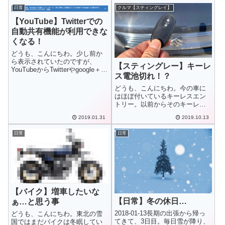
すくお得なキャンペーンを展開
日常
クルマ【スティングレイ】
しているようでしたので、早速
【YouTube】Twitterでの
利用させ...
自動共有機能が利用できな
くなる！
どうも、こんにちわ。少し前か
ら表示されていたのですが、
【スティングレー】キーレ
YouTubeからTwitterやgoogle＋へ
ス電池切れ！？
の自動共有機能が２０１９年１
月３１日以降、利用出来なくな
どうも、こんにちわ。今の車に
そうです。
はほぼ付いているキーレスエン
トリー。以前からそのキーレス
の電池が切れかかって警告灯が
2019.01.31
2019.10.13
付いていたのですが、とうと
う…
日常
日常
【バイク】増車したいな
【日常】冬の休日…
ぁ…と思う事
2018-01-13長期の出張から帰っ
どうも、こんにちわ。東北の雪
てきて、3日目。毎日雪が降り、
国ではまだバイクは冬眠してい