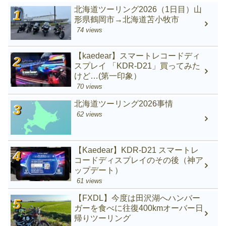
北海道ツーリング2026（1日目）山
形県鶴岡市→北海道苫小牧市
74 views
【kaedear】スマートレコードディ
スプレイ 「KDR-D21」買ってみた
けど…(第一印象）
70 views
北海道ツーリング2026事情
62 views
【Kaedear】KDR-D21 スマートレ
コードディスプレイのその後（神ア
ップデート）
61 views
【FXDL】今度は田沢湖へハンバー
ガーを食べに往復400kmオーバー日
帰りツーリング