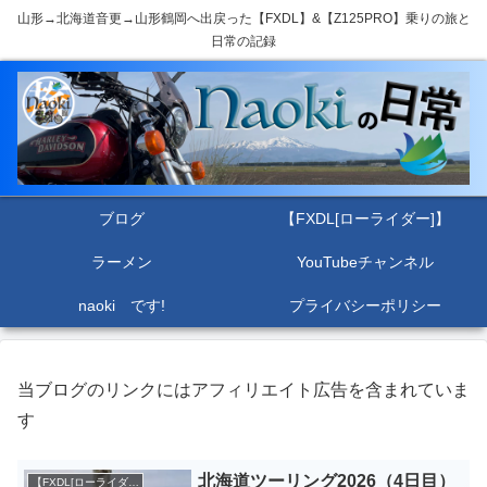
山形→北海道音更→山形鶴岡へ出戻った【FXDL】&【Z125PRO】乗りの旅と
日常の記録
ブログ
【FXDL[ローライダー]】
ラーメン
YouTubeチャンネル
naoki です!
プライバシーポリシー
当ブログのリンクにはアフィリエイト広告を含まれていま
す
北海道ツーリング2026（4日目）
【FXDL[ローライダー]】