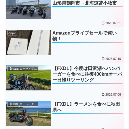
山形県鶴岡市→北海道苫小牧市
2026.07.31
Amazonプライプセールで買い
Apple
物！
2026.07.10
【FXDL】今度は田沢湖へハンバ
【FXDL[ローライダー]】
ーガーを食べに往復400kmオーバ
ー日帰りツーリング
2026.07.06
【FXDL】ラーメンを食べに秋田
【FXDL[ローライダー]】
県へ