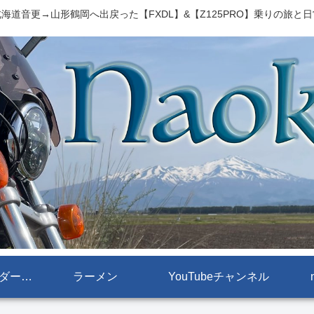
海道音更→山形鶴岡へ出戻った【FXDL】&【Z125PRO】乗りの旅と
【FXDL[ローライダー]】
ラーメン
YouTubeチャンネル