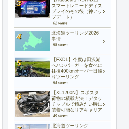
スマートレコードディス
プレイのその後（神アッ
プデート）
62 views
北海道ツーリング2026
事情
58 views
【FXDL】今度は田沢湖
へハンバーガーを食べに
往復400kmオーバー日帰
りツーリング
54 views
【XL1200N】スポスタ
荷物の積載方法！デタッ
チャブルで積みたい時に
装着可能なリアキャリア
49 views
北海道ツーリング