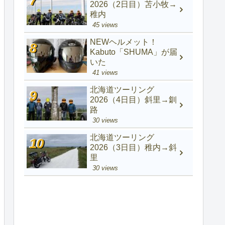
2026（2日目）苫小牧→
稚内
45 views
NEWヘルメット！
Kabuto「SHUMA」が届
いた
41 views
北海道ツーリング
2026（4日目）斜里→釧
路
30 views
北海道ツーリング
2026（3日目）稚内→斜
里
30 views