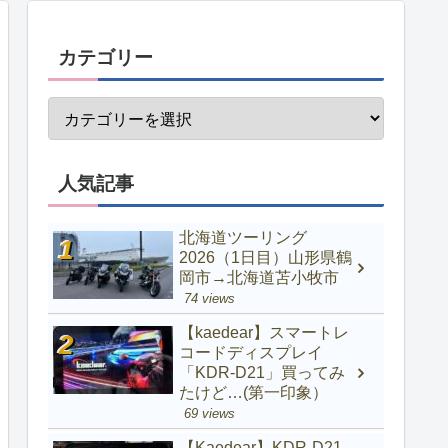
カテゴリー
人気記事
北海道ツーリング
2026（1日目）山形県鶴
岡市→北海道苫小牧市
74 views
【kaedear】スマートレ
コードディスプレイ
「KDR-D21」買ってみ
たけど…(第一印象）
69 views
【Kaedear】KDR-D21