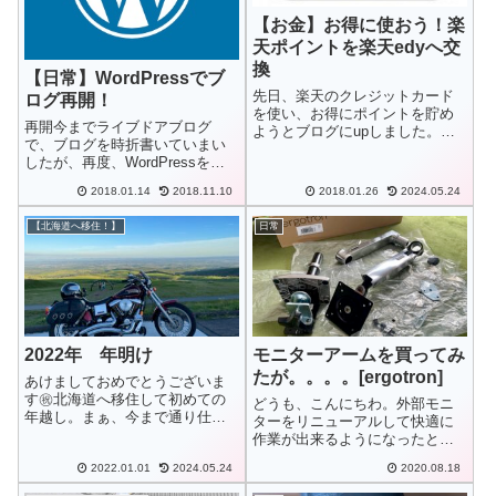
【お金】お得に使おう！楽
天ポイントを楽天edyへ交
換
【日常】WordPressでブ
先日、楽天のクレジットカード
ログ再開！
を使い、お得にポイントを貯め
再開今までライブドアブログ
ようとブログにupしました。
で、ブログを時折書いていまい
【お金】楽天カードがお得！ク
したが、再度、WordPressを使
レジットカードはまとめよう。
ってブログを書くことにチャレ
今回は獲得できた楽天スーパー
2018.01.14
2018.11.10
2018.01.26
2024.05.24
ンジすることにしました。
ポイントを楽天edyに交換する方
法を示します。
【北海道へ移住！】
日常
2022年 年明け
モニターアームを買ってみ
たが。。。。[ergotron]
あけましておめでとうございま
す㊗️北海道へ移住して初めての
どうも、こんにちわ。外部モニ
年越し。まぁ、今まで通り仕事
ターをリニューアルして快適に
で年越しでしたけどね。
作業が出来るようになったとこ
ろで、もう一つ、気になってい
2022.01.01
2024.05.24
2020.08.18
たモニターアームを購入してモ
ニター位置を気軽に動かせるよ