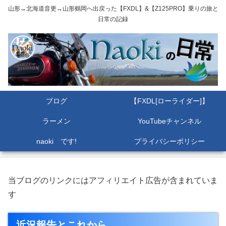
山形→北海道音更→山形鶴岡へ出戻った【FXDL】&【Z125PRO】乗りの旅と
日常の記録
ブログ
【FXDL[ローライダー]】
ラーメン
YouTubeチャンネル
naoki です!
プライバシーポリシー
当ブログのリンクにはアフィリエイト広告が含まれていま
す
近況報告とこれから