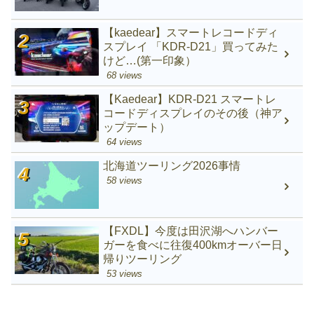
【kaedear】スマートレコードディ
スプレイ 「KDR-D21」買ってみた
けど…(第一印象）
68 views
【Kaedear】KDR-D21 スマートレ
コードディスプレイのその後（神ア
ップデート）
64 views
北海道ツーリング2026事情
58 views
【FXDL】今度は田沢湖へハンバー
ガーを食べに往復400kmオーバー日
帰りツーリング
53 views