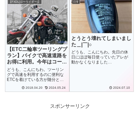
【FXDL[ローライダー]】
日常
うにしてみましたが…
とうとう壊れてしまいまし
た＿|￣|○
【ETC二輪車ツーリングプ
どうも、こんにちわ。先日の休
ラン】バイクで高速道路を
日にほぼ毎日使っていたアレが
お得に利用。今年はコース
動かなくなりました…
拡大！
どうも、こんにちわ。ツーリン
グで高速を利用するのに便利な
ETCを着けている方が随分と増
えていますが、さらに利用拡充
2018.04.20
2024.05.24
2024.07.10
を図って、昨年首都圏近郊の高
速を申し込みによって期間限
定、定額で乗り降り自由なプラ
ンが発表されました。今年はさ
スポンサーリンク
らに地域、プラン...