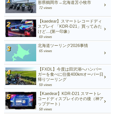
形県鶴岡市→北海道苫小牧市
72 views
【kaedear】スマートレコードディ
スプレイ 「KDR-D21」買ってみた
けど…(第一印象）
69 views
北海道ツーリング2026事情
65 views
【FXDL】今度は田沢湖へハンバー
ガーを食べに往復400kmオーバー日
帰りツーリング
59 views
【Kaedear】KDR-D21 スマートレ
コードディスプレイのその後（神ア
ップデート）
58 views