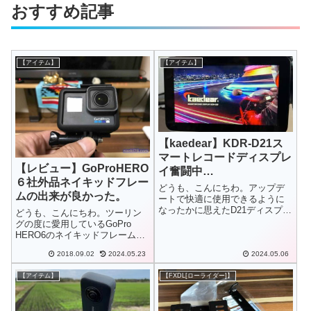
おすすめ記事
【アイテム】
【アイテム】
【kaedear】KDR-D21ス
マートレコードディスプレ
【レビュー】GoProHERO
イ奮闘中…
６社外品ネイキッドフレー
どうも、こんにちわ。アップデ
ムの出来が良かった。
ートで快適に使用できるように
なったかに思えたD21ディスプレ
どうも、こんにちわ。ツーリン
イですが、またまたつづきがあ
グの度に愛用しているGoPro
りました。始まりはこちらから
HERO6のネイキッドフレームを
新調しました。純正は高いの
2018.09.02
2024.05.23
2024.05.06
で、社外品をチョイス。これが
レビューでも純正よりこっちが
【アイテム】
【FXDL[ローライダー]】
良いという方もいるほどの評価
です。