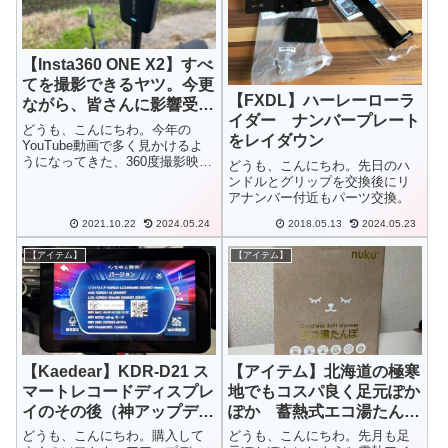
【Insta360 ONE X2】すべ
てを撮影できるヤツ。今更
【FXDL】ハーレーローラ
ながら、皆さんに影響受け
イダー ナンバープレート
て買っちゃいました
どうも、こんにちわ。今年の
をレイダウン
YouTube動画で多く見かけるよ
うになってきた、360度撮影映
どうも、こんにちわ。先日のハ
像。いいなぁ、面白そうだな
ンドルとグリップを交換後にリ
ぁ…と思っていましたが、これ
アナンバー付近もパーツ交換。
まで我慢してきましたが北海道
へ移住してきてから、この広大
2021.10.22
2024.05.24
2018.05.13
2024.05.23
な景色を撮影するのに欲望が止
まらなくなり...
【アイテム】
【アイテム】
【Kaedear】KDR-D21 ス
【アイテム】北海道の極寒
マートレコードディスプレ
地でもコスパ良く足元ぽか
イのその後（神アップデー
ぽか 蓄熱式エコ湯たん
ト）
ぽ nuku2（ぬくぬく）
どうも、こんにちわ。購入して
どうも、こんにちわ。先月も足