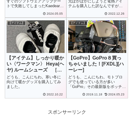
すぐのソフトウェアアップデー
元ぽかぽかにしようと電熱アイ
トで失敗してしまったKaedearの
テムを購入した訳なんですが、
スマートディスプレイ「KDR-
さらにエコなコイツを発見して
2024.05.05
2022.12.26
D21」ですが、相談したメーカー
購入してしまいました。先月購
の方から返信がありました。こ
入したのはこちら。デスクワー
【アイテム】
【アイテム】
こまでの流れはこちらから。
クでは活躍できるアイテムだっ
たんですけどね。
【アイテム】しっかり暖か
【GoPro】GoPro８買っ
い〈ワークマン〉 Heya(ヘ
ちゃいました！[FXDL][ハ
ヤ) ルームシューズ ［防
ーレー]
寒対策］
どうも、こんにちわ。寒い冬に
どうも、こんにちわ。モトブロ
向けて暖かグッズを購入してみ
グでも使っている方が多い
ました。
「GoPro」その最新版をポッチっ
てしまいました(；・∀・)
2022.10.22
2019.11.18
2024.05.23
スポンサーリンク