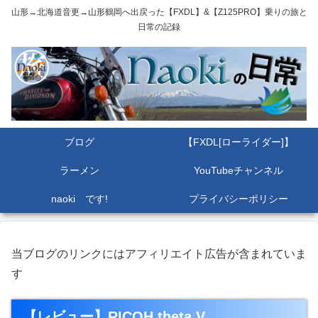
山形→北海道音更→山形鶴岡へ出戻った【FXDL】&【Z125PRO】乗りの旅と
日常の記録
ブログ
【FXDL[ローライダー]】
ラーメン
YouTubeチャンネル
naoki です!
プライバシーポリシー
当ブログのリンクにはアフィリエイト広告が含まれていま
す
【レビュー】RICOH theta V