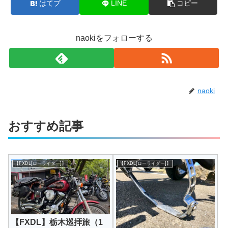
はてブ
LINE
コピー
naokiをフォローする
naoki
おすすめ記事
【FXDL[ローライダー]】
【FXDL[ローライダー]】
【FXDL】栃木巡拝旅（1