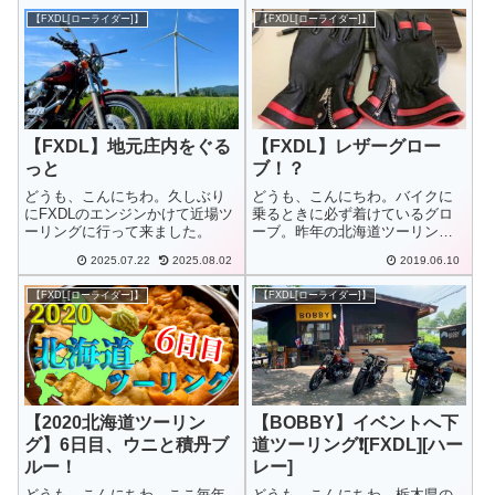
定。晴れ間を狙って宮城県の名
【FXDL[ローライダー]】
【FXDL[ローライダー]】
物「はらこ飯」を食べに行って
来ました。
【FXDL】地元庄内をぐる
【FXDL】レザーグロー
っと
ブ！？
どうも、こんにちわ。久しぶり
どうも、こんにちわ。バイクに
にFXDLのエンジンかけて近場ツ
乗るときに必ず着けているグロ
ーリングに行って来ました。
ーブ。昨年の北海道ツーリング
で穴が開き、この春に新しいの
2025.07.22
2025.08.02
2019.06.10
に新調したばかりでしたが…
【FXDL[ローライダー]】
【FXDL[ローライダー]】
【2020北海道ツーリン
【BOBBY】イベントへ下
グ】6日目、ウニと積丹ブ
道ツーリング❗[FXDL][ハー
ルー！
レー]
どうも、こんにちわ。ここ毎年
どうも、こんにちわ。栃木県の