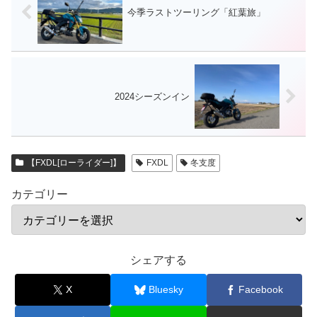
今季ラストツーリング「紅葉旅」
2024シーズンイン
【FXDL[ローライダー]】
FXDL
冬支度
カテゴリー
シェアする
X
Bluesky
Facebook