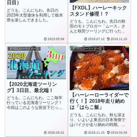
日目）
【FXDL】ハーレーキック
どうも、こんにちわ。先日の
スタンド修理！？
2023年大型連休を利用して栃木
県を楽しんできました。
どうも、こんにちわ。先日の秋
田のモトブロガー「ムース」さ
んと秋田ツーリングに行ったと
きに発覚❗。ハーレーに標準装備
2023.05.09
2018.07.12
2018.11.10
のキックスタンドって少し出し
にくくなっています。なので、
【FXDL[ローライダー]】
【FXDL[ローライダー]】
多くの方がキックスタンドにエ
クステンションを付けて延長し
て、出したり、...
【2020北海道ツーリン
グ】3日目、最北端！
【ハーレーローライダーで
どうも、こんにちわ。ここ毎年
行く！】2018年走り納め
行っている北海道ツーリング！
は「はらこ飯」
今回はこのような状況下だった
ので、行くまでにかなり悩みま
どうも、こんにちわ。秋も深ま
したが、十分に気をつけなんと
り、いよいよ東北の日本海側で
か行く事に決定して行ってきま
はバイクが走り納めの時期。走
した。今回は初ますツーとな
り納めにお泊りツーリングにで
り、相方Mさんとのハーレー2台
2020.09.21
2018.11.15
2019.04.30
もと思ったのですが…天気不安
でのツーリングで...