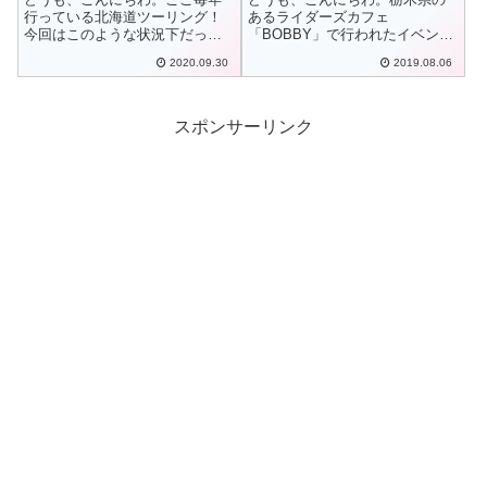
行っている北海道ツーリング！
あるライダーズカフェ
今回はこのような状況下だった
「BOBBY」で行われたイベント
ので、行くまでにかなり悩みま
へ参加してきました^^ノ多くの
2020.09.30
2019.08.06
したが、十分に気をつけなんと
出会い❗楽しかったですね〜
か行く事に決定して行ってきま
した。今回は初ますツーとな
り、相方Mさんとのハーレー2台
スポンサーリンク
でのツーリングで...