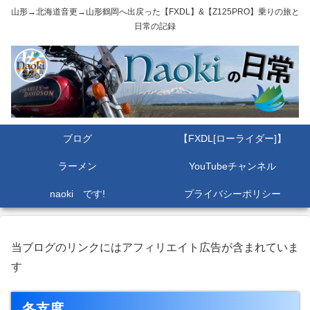
山形→北海道音更→山形鶴岡へ出戻った【FXDL】&【Z125PRO】乗りの旅と
日常の記録
ブログ
【FXDL[ローライダー]】
ラーメン
YouTubeチャンネル
naoki です!
プライバシーポリシー
当ブログのリンクにはアフィリエイト広告が含まれていま
す
冬支度。