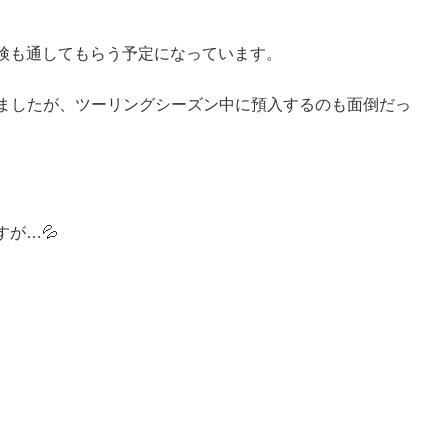
検も通してもらう予定になっています。
ていましたが、ツーリングシーズン中に預入するのも面倒だっ
。
。
が…💦