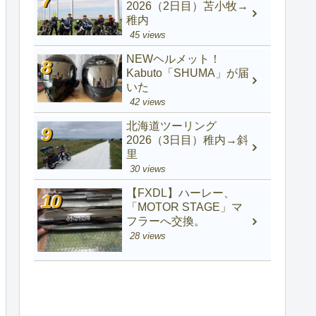
2026（2日目）苫小牧→
稚内
45 views
NEWヘルメット！
Kabuto「SHUMA」が届
いた
42 views
北海道ツーリング
2026（3日目）稚内→斜
里
30 views
【FXDL】ハーレー、
「MOTOR STAGE」マ
フラーへ交換。
28 views