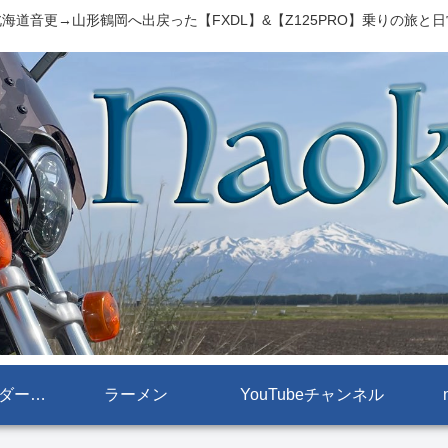
海道音更→山形鶴岡へ出戻った【FXDL】&【Z125PRO】乗りの旅と
【FXDL[ローライダー]】
ラーメン
YouTubeチャンネル