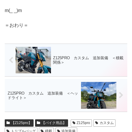
m(_ _)m
＝おわり＝
Z125PRO カスタム 追加装備 ＜積載
関係＞
Z125PRO カスタム 追加装備 ＜ヘッ
ドライト＞
【Z125pro】
【バイク用品】
Z125pro
カスタム
トリプルバッグ
積載
追加装備