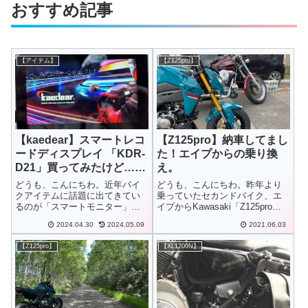
おすすめ記事
【アイテム】
【Z125pro】
【kaedear】スマートレコ
【Z125pro】納車してまし
ードディスプレイ 「KDR-
た！エイプからの乗り換
D21」買ってみたけど…
え。
(第一印象）
どうも、こんにちわ。近年バイ
どうも、こんにちわ。昨年より
クアイテムに話題に出てきてい
乗っていたセカンドバイク、エ
るのが「スマートモニター」名
イプからKawasaki「Z125pro」
称は各メーカーでいろいろあり
に乗り換えをしました。
2024.04.30
2024.05.09
2021.06.03
ますが、Apple CarPlayやAndroid
autoでナビや通話、音楽再生で
【Z125pro】
【XL1200N】
きるモニターですね。