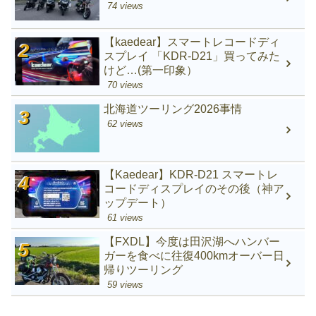
74 views
【kaedear】スマートレコードディ
スプレイ 「KDR-D21」買ってみた
けど…(第一印象）
70 views
北海道ツーリング2026事情
62 views
【Kaedear】KDR-D21 スマートレ
コードディスプレイのその後（神ア
ップデート）
61 views
【FXDL】今度は田沢湖へハンバー
ガーを食べに往復400kmオーバー日
帰りツーリング
59 views