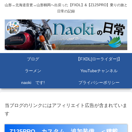
山形→北海道音更→山形鶴岡へ出戻った【FXDL】&【Z125PRO】乗りの旅と
日常の記録
ブログ
【FXDL[ローライダー]】
ラーメン
YouTubeチャンネル
naoki です!
プライバシーポリシー
当ブログのリンクにはアフィリエイト広告が含まれていま
す
Z125PRO カスタム 追加装備 ＜積載