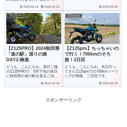
の毎日だなぁ。。。
2018.04.14
2024.05.23
2024.05.20
【Z125pro】
【Z125pro】
【Z125PRO】2024秋田県
【Z125pro】ちっちゃいの
「道の駅」巡りの旅
で行く！700kmのそろ
DAY2-険道
旅！2日目
どうも、こんにちわ。原付二種
どうも、こんにちわ。先日行っ
のZ125PROで、9月下旬の休日
てきたZ125proでの700kmツーリ
に秋田県の道の駅を巡る二泊三
ングの帰路、二日目です。
日ツーリングに出かけて来た時
2024.10.14
2021.06.20
のDAY2。
スポンサーリンク