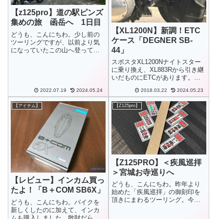
【z125pro】道の駅ピンズ
集めの旅 函岳へ 1日目
【XL1200N】新調！ETC
どうも、こんにちわ。少し前の
ケース「DEGNER SB-
ツーリングですが、以前より気
44」
になっていたこの山へ登ってき
ました。出発2022/07/09(土)4:30
スポスタXL1200Nナイトスター
頃、音更町を出発し三国峠を越
に乗り換え、XL883Rから引き継
えて北へ。名寄で給油、朝食。
いだものにETCがあります。
函岳9:00過ぎ、アタック開始こ
が、ケースは使っていたETCに
ちらの山は頂上までバイ...
2022.07.19
2024.05.24
2018.03.22
2024.05.23
は対応しておらず、少し窮屈な
感じで入れて使っていたので
【アイテム】
【Z125pro】
ETCケースを新調しました。
【Z125PRO】＜疾風巡拝
＞宮城お寺巡りへ
【レビュー】インカム買っ
どうも、こんにちわ。昨年より
たよ！「B＋COM SB6X」
始めた「疾風巡拝」の御刻印を
頂きにまわるツーリング。今年
どうも、こんにちわ。バイクを
も行ってきました。
新しくしたのに加えて、インカ
ムも購入しました。散財だらけ