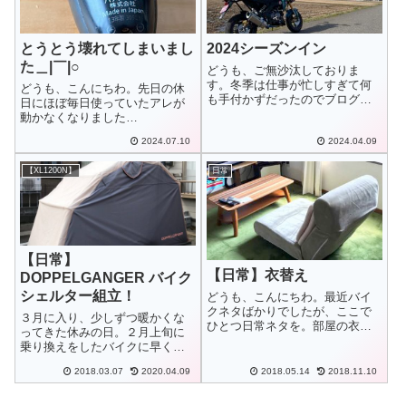
とうとう壊れてしまいまし
2024シーズンイン
た＿|￣|○
どうも、ご無沙汰しておりま
す。冬季は仕事が忙しすぎて何
どうも、こんにちわ。先日の休
も手付かずだったのでブログも
日にほぼ毎日使っていたアレが
SNSも YouTubeもほったらかし
動かなくなりました…
状態でした。ようやく休日もで
きて少しづつですが、更新でき
2024.07.10
2024.04.09
るようになってきました。バイ
クは？というと3月末に
【XL1200N】
日常
Z125PRO...
【日常】
【日常】衣替え
DOPPELGANGER バイク
シェルター組立！
どうも、こんにちわ。最近バイ
クネタばかりでしたが、ここで
３月に入り、少しずつ暖かくな
ひとつ日常ネタを。部屋の衣替
ってきた休みの日。２月上旬に
えをしてみました。
乗り換えをしたバイクに早く乗
りたくて、まだ寒いけど受取に
2018.03.07
2020.04.09
2018.05.14
2018.11.10
行くことにしましたが…でも、
その前に、バイクを置く場所の
確保。