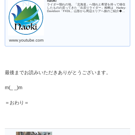
naoki
ライダー憧れの地、「北海道」へ憧れと希望を持って移住
したものの戻ってきた「出戻りライダー」相棒は Harley-
Davidson「FXDL」山形から周辺エリアへ旅のご紹介◆バ
イク履歴・DSC400→DSC400→XL883R→XL1200N...
www.youtube.com
最後までお読みいただきありがとうございます。
m(_ _)m
＝おわり＝