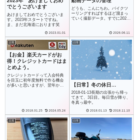
2023年 あけましておめ
動画データの管理
でとうございます
どうも、こんにちわ。バイクツ
ーリングすればするほど溜まっ
あけましておめでとうございま
ていく撮影データ。すでに2025
す。2023年スタートですね。
年までの撮影データで手持ちの
ま、まだ北海道におります笑
外付けHDDはパンパン。外付け
HDDからMacBookへ行ったりき
2023.01.01
2026.06.11
たりさせながらなんとか、やり
くりしてきましたが、これから
日常
日常
の...
【お金】楽天カードがお
得！クレジットカードはま
とめよう。
クレジットカードって入会特典
を目玉に初年度無料で作る機会
【日常】冬の休日…
が多いと思いますが、翌年から
は年会費がかかってしまいま
2018-01-13長期の出張から帰っ
す。中には使っていれば年会費
てきて、3日目。毎日雪が降り、
は無料になるといった特典付き
冬真っ最中。
のカードもあるようですが、カ
ード1枚の年会費はだいたい
2018.01.25
2024.05.24
2018.01.13
2018.11.10
1,500円くらいで...
日常
日常