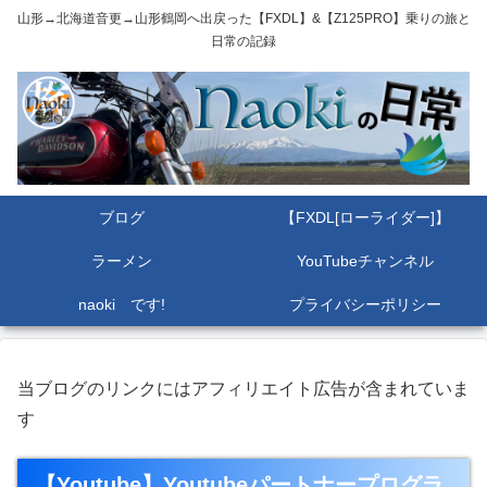
山形→北海道音更→山形鶴岡へ出戻った【FXDL】&【Z125PRO】乗りの旅と
日常の記録
ブログ
【FXDL[ローライダー]】
ラーメン
YouTubeチャンネル
naoki です!
プライバシーポリシー
当ブログのリンクにはアフィリエイト広告が含まれていま
す
【Youtube】Youtubeパートナープログラ