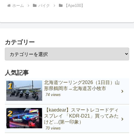
ホーム
バイク
【Ape100】
カテゴリー
人気記事
北海道ツーリング2026（1日目）山
形県鶴岡市→北海道苫小牧市
74 views
【kaedear】スマートレコードディ
スプレイ 「KDR-D21」買ってみた
けど…(第一印象）
70 views