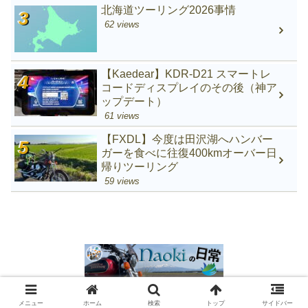
北海道ツーリング2026事情
62 views
【Kaedear】KDR-D21 スマートレ
コードディスプレイのその後（神ア
ップデート）
61 views
【FXDL】今度は田沢湖へハンバー
ガーを食べに往復400kmオーバー日
帰りツーリング
59 views
© 2018-2026 naokiの日常.
メニュー
ホーム
検索
トップ
サイドバー