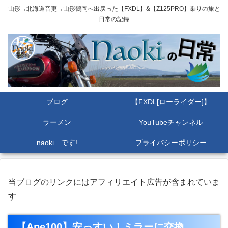
山形→北海道音更→山形鶴岡へ出戻った【FXDL】&【Z125PRO】乗りの旅と
日常の記録
ブログ
【FXDL[ローライダー]】
ラーメン
YouTubeチャンネル
naoki です!
プライバシーポリシー
当ブログのリンクにはアフィリエイト広告が含まれていま
す
【Ape100】安っすい！ミラーに交換。