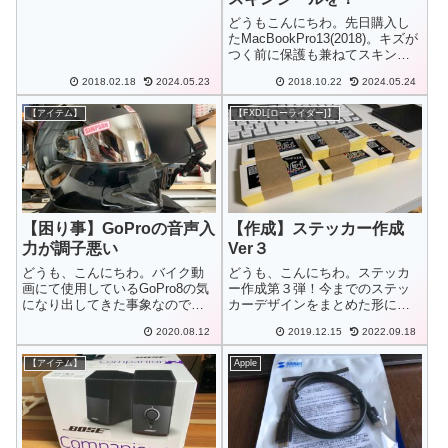
どうもこんにちわ。先日購入し
たMacBookPro13(2018)。キズが
つく前に保護も兼ねてスキンシ
ールを購入しました。
2018.02.18
2024.05.23
2018.10.22
2024.05.24
【アイテム】
【FXDL[ローライダー]】
【困り事】GoProの音声入
【作成】ステッカー作成
力が調子悪い
Ver３
どうも、こんにちわ。バイク動
どうも、こんにちわ。ステッカ
画にて使用しているGoPro8の気
ー作成第３弾！今までのステッ
になり出してきた事象なのです
カーデザインをまとめた形にし
が、録画されている動画に外部
てみたのと、今度は違うお店に
2020.08.12
2019.12.15
2022.09.18
マイクからの入力がされないと
作成を依頼してみました。
きがあるようになってきまし
【アイテム】
Apple
た。