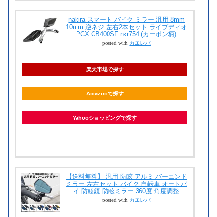
nakira スマート バイク ミラー 汎用 8mm
10mm 逆ネジ 左右2本セット ライブディオ
PCX CB400SF nkr754 (カーボン柄)
posted with
カエレバ
楽天市場で探す
Amazonで探す
Yahooショッピングで探す
【送料無料】 汎用 防眩 アルミ バーエンド
ミラー 左右セット バイク 自転車 オートバ
イ 防眩鏡 防眩ミラー 360度 角度調整
posted with
カエレバ