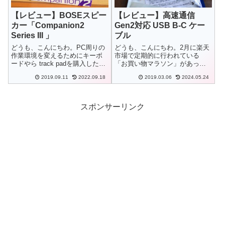
【レビュー】BOSEスピー
【レビュー】高速通信
カー「Companion2
Gen2対応 USB B-C ケー
Series III 」
ブル
どうも、こんにちわ。PC周りの
どうも、こんにちわ。2月に楽天
作業環境を変えるためにキーボ
市場で定期的に行われている
ードやら track padを購入したわ
「お買い物マラソン」があった
けですが、ついでにこちらのス
ので、そちらでいくつか購入し
2019.09.11
2022.09.18
2019.03.06
2024.05.24
ピーカーも購入してみました。
た物の紹介。
スポンサーリンク