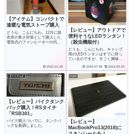
【アイテム】コンパクトで
速暖な電気ストーブ購入
【レビュー】アウトドアで
どうも、こんにちわ。12月に脱
便利そうなLEDランタン！
衣所の寒さ対策として購入した
（殺虫機能付）
電気式のファンヒーターの代わ
りに電気ストーブを購入してみ
どうも、こんにちわ。キャンプ
ました。
用のLEDランタンはすでに持っ
ているのですが、すごく興味の
沸くLEDランタンがあったので
2022.01.29
2018.07.08
2024.05.23
ポチってしまいました。
【アイテム】
Apple
【レビュー】バイクタンク
バッグ購入！RSタイチ
「RSB301」
バイク購入ついでに、タンクバ
【レビュー】
ッグを新調しました。
MacBookPro13(2018)に
スキンシールを！