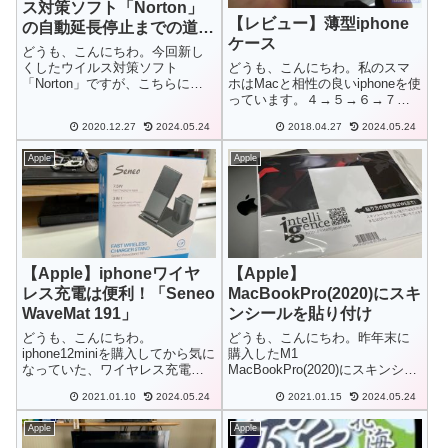
ス対策ソフト「Norton」
【レビュー】薄型iphone
の自動延長停止までの道の
ケース
り
どうも、こんにちわ。今回新し
くしたウイルス対策ソフト
どうも、こんにちわ。私のスマ
「Norton」ですが、こちらには
ホはMacと相性の良いiphoneを使
標準で自動延長サービスが付い
っています。４→５→６→７と
ているのですが、延長料が高か
使ってきましたが、ケースは５
2020.12.27
2024.05.24
2018.04.27
2024.05.24
った為、自動延長を停止しまし
の頃から毎回JACAJACAの栃木
た。それがちょっと面倒、とい
レザー製ケースを使用してきま
Apple
Apple
うか分かりづらかったので記録
した。が、革製品は革の良さが
しておこうと思...
あるのですが薄型の平らなケ
ー...
【Apple】iphoneワイヤ
【Apple】
レス充電は便利！「Seneo
MacBookPro(2020)にスキ
WaveMat 191」
ンシールを貼り付け
どうも、こんにちわ。
どうも、こんにちわ。昨年末に
iphone12miniを購入してから気に
購入したM1
なっていた、ワイヤレス充電の
MacBookPro(2020)にスキンシー
できるスタンドを購入してみま
ルを貼り付けてみました。
2021.01.10
2024.05.24
2021.01.15
2024.05.24
した。
Apple
Apple