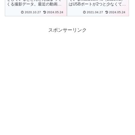
くる撮影データ。最近の動画デ
はUSBポートが2つと少なくて外
ータはキレイになってくると同
部HDDなどの機器を接続する際
2020.10.27
2024.05.24
2021.04.27
2024.05.24
時にデータ量も大きくなってし
に悩みのタネでしたので新しい
まいますので、４Kで撮影できる
USBハブを購入してみました。
機種も多く当たり前のようにな
ってきましたが、撮影データが
スポンサーリンク
多きすぎるので...