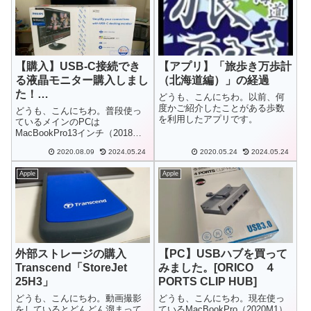
【購入】USB-C接続でき
【アプリ】「旅歩き万歩計
る液晶モニター購入しまし
（北海道編）」の経過
た！
どうも、こんにちわ。以前、何
PHILIPS「328P6VUBRE
度かご紹介したことがある歩数
どうも、こんにちわ。普段使っ
を利用したアプリです。
B/11」
ているメインのPCは
MacBookPro13インチ（2018）
なのですが、今までも自宅での
2020.08.09
2024.05.24
2020.05.24
2024.05.24
使用時には外部モニターに繋げ
て大きな画面で動画作成してき
Apple
Apple
ました。そのモニターも
PHILIPSからでている27インチ
モニター...
外部ストレージの購入
【PC】USBハブを買って
Transcend「StoreJet
みました。[ORICO ４
25H3」
PORTS CLIP HUB]
どうも、こんにちわ。動画撮影
どうも、こんにちわ。現在使っ
をしているとどんどん溜まって
ているMacBookPro（2020M1）