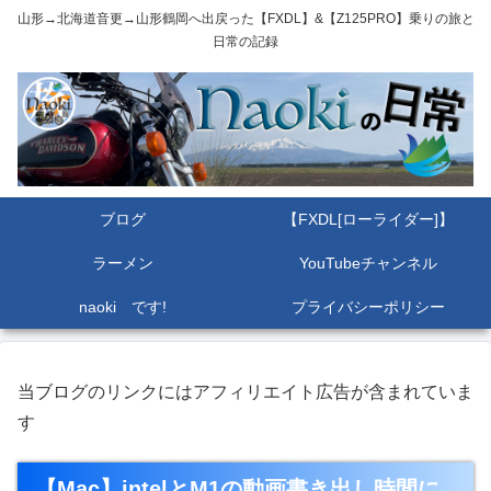
山形→北海道音更→山形鶴岡へ出戻った【FXDL】&【Z125PRO】乗りの旅と
日常の記録
ブログ
【FXDL[ローライダー]】
ラーメン
YouTubeチャンネル
naoki です!
プライバシーポリシー
当ブログのリンクにはアフィリエイト広告が含まれていま
す
【Mac】intelとM1の動画書き出し時間に