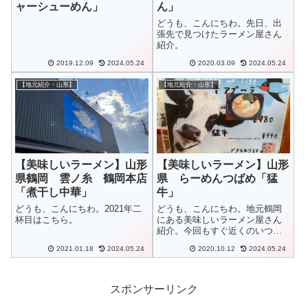
ャーシューめん」
ん」
どうも、こんにちわ。先日、出
張先で見つけたラーメン屋さん
紹介。
2019.12.09
2024.05.24
2020.03.09
2024.05.24
【地元紹介・山形】
【地元紹介・山形】
【美味しいラーメン】山形
【美味しいラーメン】山形
県鶴岡 雲ノ糸 鶴岡本店
県 らーめんつばめ「猛
「煮干し中華」
牛」
どうも、こんにちわ。2021年二
どうも、こんにちわ。地元鶴岡
杯目はこちら。
にある美味しいラーメン屋さん
紹介。今回もすぐ近くのいつも
のラーメン屋さん。。。近くに
2021.01.18
2024.05.24
2020.10.12
2024.05.24
美味しいラーメン屋さんがある
って嬉しいですね^^
スポンサーリンク