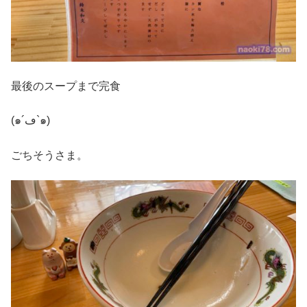
最後のスープまで完食
(๑´ڡ`๑)
ごちそうさま。