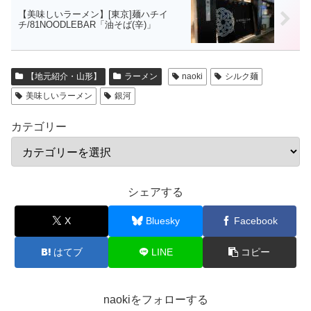
【美味しいラーメン】[東京]麺ハチイ
チ/81NOODLEBAR「油そば(辛)」
【地元紹介・山形】
ラーメン
naoki
シルク麺
美味しいラーメン
銀河
カテゴリー
シェアする
X
Bluesky
Facebook
はてブ
LINE
コピー
naokiをフォローする