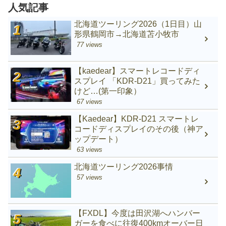
人気記事
北海道ツーリング2026（1日目）山
形県鶴岡市→北海道苫小牧市
77 views
【kaedear】スマートレコードディ
スプレイ 「KDR-D21」買ってみた
けど…(第一印象）
67 views
【Kaedear】KDR-D21 スマートレ
コードディスプレイのその後（神ア
ップデート）
63 views
北海道ツーリング2026事情
57 views
【FXDL】今度は田沢湖へハンバー
ガーを食べに往復400kmオーバー日