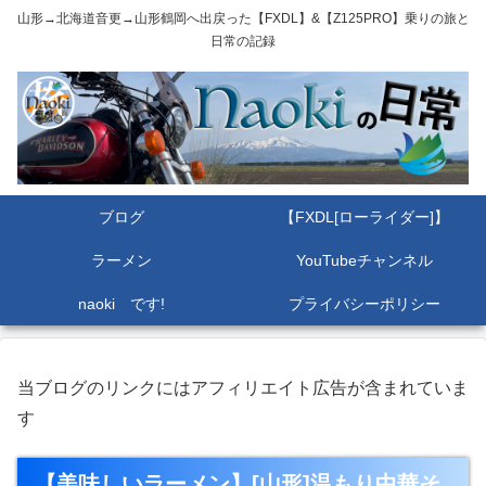
山形→北海道音更→山形鶴岡へ出戻った【FXDL】&【Z125PRO】乗りの旅と
日常の記録
ブログ
【FXDL[ローライダー]】
ラーメン
YouTubeチャンネル
naoki です!
プライバシーポリシー
当ブログのリンクにはアフィリエイト広告が含まれていま
す
【美味しいラーメン】[山形]温もり中華そ