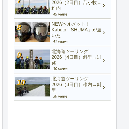
2026（2日目）苫小牧→
稚内
45 views
NEWヘルメット！
Kabuto「SHUMA」が届
いた
41 views
北海道ツーリング
2026（4日目）斜里→釧
路
30 views
北海道ツーリング
2026（3日目）稚内→斜
里
30 views