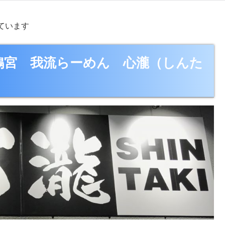
ています
鴨宮 我流らーめん 心瀧（しんた