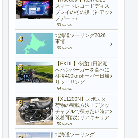
スマートレコードディス
プレイのその後（神アッ
プデート）
63 views
北海道ツーリング2026
事情
60 views
【FXDL】今度は田沢湖
へハンバーガーを食べに
往復400kmオーバー日帰
りツーリング
54 views
【XL1200N】スポスタ
荷物の積載方法！デタッ
チャブルで積みたい時に
装着可能なリアキャリア
50 views
北海道ツーリング