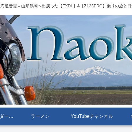
海道音更→山形鶴岡へ出戻った【FXDL】&【Z125PRO】乗りの旅と
【FXDL[ローライダー]】
ラーメン
YouTubeチャンネル