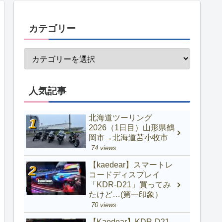
カテゴリー
人気記事
北海道ツーリング
2026（1日目）山形県鶴
岡市→北海道苫小牧市
74 views
【kaedear】スマートレ
コードディスプレイ
「KDR-D21」買ってみ
たけど…(第一印象）
70 views
【Kaedear】KDR-D21