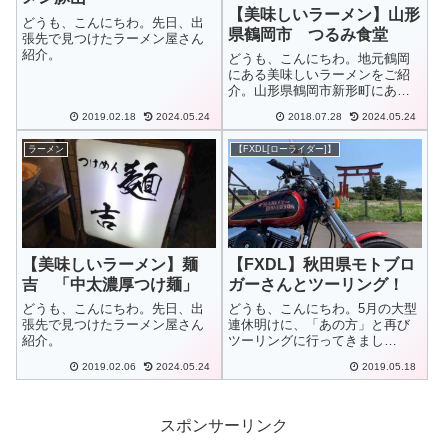
【美味しいラーメン】山形
どうも、こんにちわ。先日、出
県鶴岡市 つるみ食堂
張先で見つけたラーメン屋さん
紹介。
どうも、こんにちわ。地元鶴岡
にある美味しいラーメンをご紹
介。山形県鶴岡市新形町にある
お店屋さん「つるみ食堂」へ初
2019.02.18
2024.05.24
2018.07.28
2024.05.24
めて行ってきました。
ラーメン
【FXDL[ローライダー]】
【美味しいラーメン】麺
【FXDL】秋田県モトブロ
吉 「中太濃厚つけ麺」
ガーさんとツーリング！
どうも、こんにちわ。先日、出
どうも、こんにちわ。5月の大型
張先で見つけたラーメン屋さん
連休明けに、「あの方」と再び
紹介。
ツーリングに行ってきまし
た〜。
2019.02.06
2024.05.24
2019.05.18
スポンサーリンク