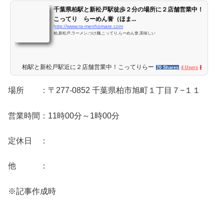
千葉県柏駅と新松戸駅徒歩２分の場所に２店舗営業中！
こってり らーめん誉（ほま...
http://www.ra-menhomare.com
柏,新松戸,ラーメン,つけ麺,こってり,らーめん誉,美味しい
柏駅と新松戸駅近に２店舗営業中！こってりらーめん 誉（ほまれ）
70 Shares
4 Users
1 Pocket
場所 ：〒277-0852 千葉県柏市旭町１丁目７−１１
営業時間：11時00分～1時00分
定休日 ：
他 ：
※記事作成時