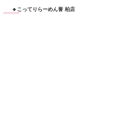
🔹こってりらーめん誉 柏店