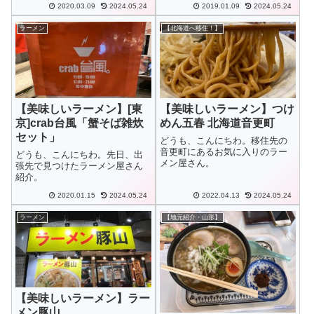
2020.03.09
2024.05.24
2019.01.09
2024.05.24
ラーメン
【北海道へ移住！】
【美味しいラーメン】[東
【美味しいラーメン】つけ
京]crab台風「蟹そば雑炊
めん五春 北海道音更町
セット」
どうも、こんにちわ。移住先の
音更町にあるお気に入りのラー
どうも、こんにちわ。先日、出
メン屋さん。
張先で見つけたラーメン屋さん
紹介。
2020.01.15
2024.05.24
2022.04.13
2024.05.24
ラーメン
【地元紹介・山形】
【美味しいラーメン】ラー
メン豚山