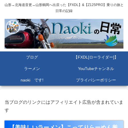
山形→北海道音更→山形鶴岡へ出戻った【FXDL】&【Z125PRO】乗りの旅と
日常の記録
ブログ
【FXDL[ローライダー]】
ラーメン
YouTubeチャンネル
naoki です!
プライバシーポリシー
当ブログのリンクにはアフィリエイト広告が含まれていま
す
【美味しいラーメン】こってりらーめん誉