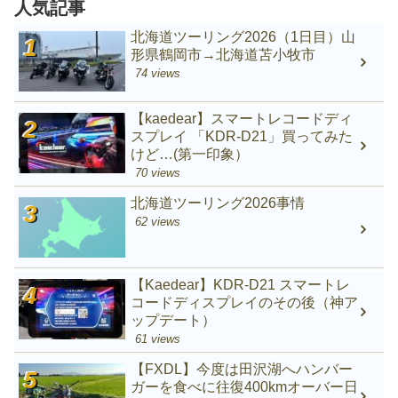
人気記事
北海道ツーリング2026（1日目）山
形県鶴岡市→北海道苫小牧市
74 views
【kaedear】スマートレコードディ
スプレイ 「KDR-D21」買ってみた
けど…(第一印象）
70 views
北海道ツーリング2026事情
62 views
【Kaedear】KDR-D21 スマートレ
コードディスプレイのその後（神ア
ップデート）
61 views
【FXDL】今度は田沢湖へハンバー
ガーを食べに往復400kmオーバー日