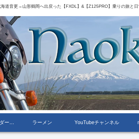
海道音更→山形鶴岡へ出戻った【FXDL】&【Z125PRO】乗りの旅と
【FXDL[ローライダー]】
ラーメン
YouTubeチャンネル