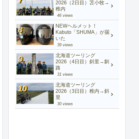
2026（2日目）苫小牧→
稚内
46 views
NEWヘルメット！
Kabuto「SHUMA」が届
いた
39 views
北海道ツーリング
2026（4日目）斜里→釧
路
31 views
北海道ツーリング
2026（3日目）稚内→斜
里
30 views