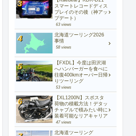
スマートレコードディス
プレイのその後（神アッ
プデート）
63 views
北海道ツーリング2026
事情
58 views
【FXDL】今度は田沢湖
へハンバーガーを食べに
往復400kmオーバー日帰
りツーリング
53 views
【XL1200N】スポスタ
荷物の積載方法！デタッ
チャブルで積みたい時に
装着可能なリアキャリア
47 views
北海道ツーリング