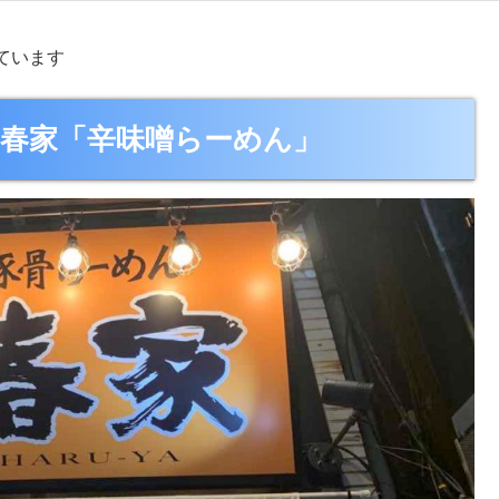
ています
吉春家「辛味噌らーめん」