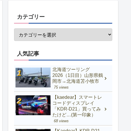
カテゴリー
人気記事
北海道ツーリング
2026（1日目）山形県鶴
岡市→北海道苫小牧市
75 views
【kaedear】スマートレ
コードディスプレイ
「KDR-D21」買ってみ
たけど…(第一印象）
68 views
【Kaedear】KDR-D21