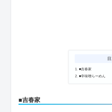
目
■吉春家
■辛味噌らーめん
■吉春家