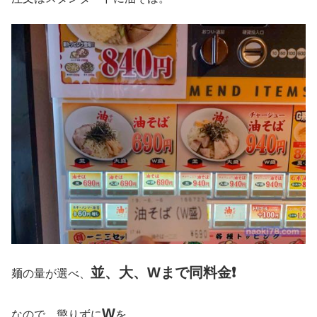
並、大、Wまで同料金❗
麺の量が選べ、
W
なので、懲りずに
を。