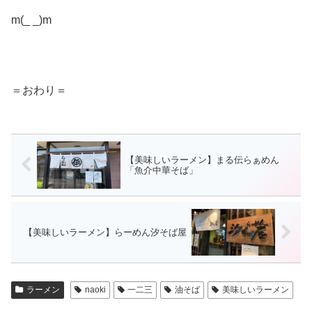
m(_ _)m
＝おわり＝
【美味しいラーメン】まる伝らぁめん
「魚介中華そば」
【美味しいラーメン】らーめん汐そば屋
ラーメン
naoki
一二三
油そば
美味しいラーメン