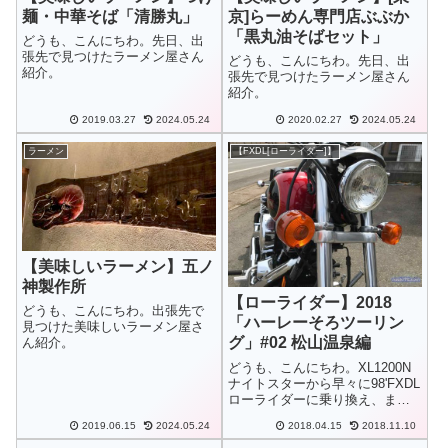
麺・中華そば「清勝丸」
京]らーめん専門店ぶぶか
「黒丸油そばセット」
どうも、こんにちわ。先日、出
張先で見つけたラーメン屋さん
どうも、こんにちわ。先日、出
紹介。
張先で見つけたラーメン屋さん
紹介。
2019.03.27
2024.05.24
2020.02.27
2024.05.24
ラーメン
【FXDL[ローライダー]】
【美味しいラーメン】五ノ
神製作所
【ローライダー】2018
どうも、こんにちわ。出張先で
「ハーレーそろツーリン
見つけた美味しいラーメン屋さ
グ」#02 松山温泉編
ん紹介。
どうも、こんにちわ。XL1200N
ナイトスターから早々に98'FXDL
ローライダーに乗り換え、まだ
気温も高くない毎日ですが受取
2019.06.15
2024.05.24
2018.04.15
2018.11.10
って早速、「ラーメンと温泉」
のちょいツーリングに出かけて