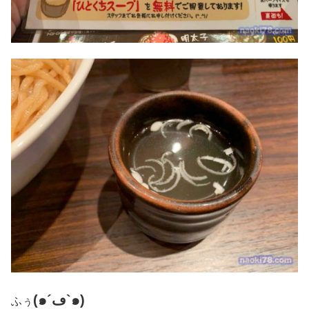
(๑´ڡ`๑)
ふぅ