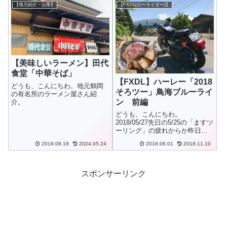
【地元紹介・山形】
【FXDL[ローライダー]】
きました。
【美味しいラーメン】田代
食堂「中華そば」
【FXDL】ハーレー「2018
どうも、こんにちわ。地元鶴岡
そろツー」鳥海ブルーライ
の有名所のラーメン屋さん紹
ン 前編
介。
どうも、こんにちわ。
2018/05/27先日の5/25の「ますツ
ーリング」の疲れからか昨日は
全身筋肉痛とダルさで、天気が
2019.09.18
2024.05.24
2018.06.01
2018.11.10
良かったのにグダグダした1日で
した。せっかくの土日の天気の
良い休日、「出掛けない訳には
なぁ」と思ってましたが、「ま
スポンサーリンク
すツー...