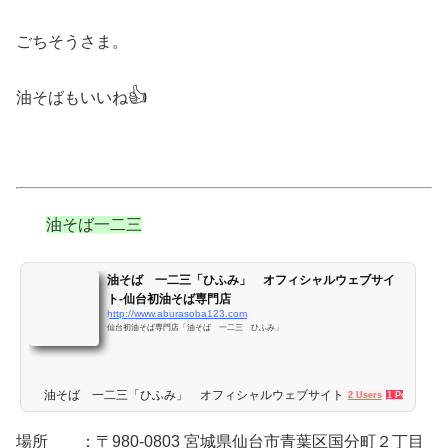
ごちそうさま。
👍
油そばもいいね
油そば一二三
油そば 一二三「ひふみ」 オフィシャルウェブサイ
ト-仙台初油そば専門店
http://www.aburasoba123.com
仙台初油そば専門店「油そば 一二三 ひふみ」
油そば 一二三「ひふみ」 オフィシャルウェブサイト - 仙台初油そば専
2 Users
1 Pocket
場所 ：〒980-0803 宮城県仙台市青葉区国分町２丁目