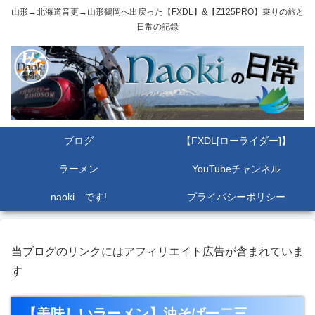
山形→北海道音更→山形鶴岡へ出戻った【FXDL】&【Z125PRO】乗りの旅と
日常の記録
ブログ
【FXDL[ローライダー]】
ラーメン
YouTubeチャンネル
naoki です!
プライバシーポリシー
当ブログのリンクにはアフィリエイト広告が含まれていま
す
【美味しいラーメン】油そば一二三