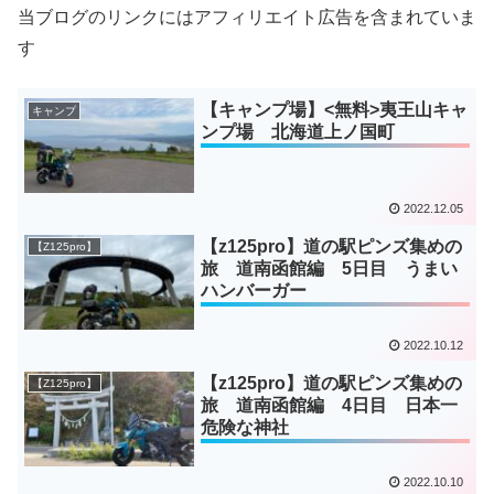
当ブログのリンクにはアフィリエイト広告を含まれていま
す
【キャンプ場】<無料>夷王山キャ
キャンプ
ンプ場 北海道上ノ国町
2022.12.05
【z125pro】道の駅ピンズ集めの
【Z125pro】
旅 道南函館編 5日目 うまい
ハンバーガー
2022.10.12
【z125pro】道の駅ピンズ集めの
【Z125pro】
旅 道南函館編 4日目 日本一
危険な神社
2022.10.10