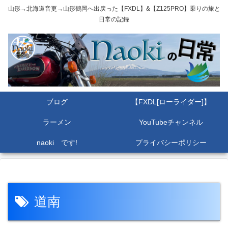
山形→北海道音更→山形鶴岡へ出戻った【FXDL】&【Z125PRO】乗りの旅と
日常の記録
ブログ
【FXDL[ローライダー]】
ラーメン
YouTubeチャンネル
naoki です!
プライバシーポリシー
道南