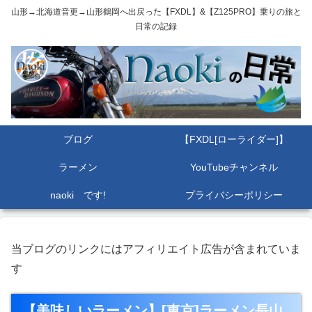
山形→北海道音更→山形鶴岡へ出戻った【FXDL】&【Z125PRO】乗りの旅と
日常の記録
ブログ
【FXDL[ローライダー]】
ラーメン
YouTubeチャンネル
naoki です!
プライバシーポリシー
当ブログのリンクにはアフィリエイト広告が含まれていま
す
【美味しいラーメン】[東京]ラーメン長山