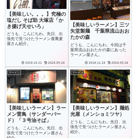
【美味しい。。。】究極の
塩だし そば助 大塚店「か
【美味しいラーメン】三ツ
き揚げ天せいろ」
矢堂製麺 千葉県流山おお
どうも、こんにちわ。先日、出
たかの森
張先で見つけたラーメン屋蕎麦
屋さん紹介。
どうも、こんにちわ。今回は千
葉県流山おおたかの森にあった
ラーメン屋さん。
2019.10.21
2024.05.24
2018.11.24
2024.05.24
ラーメン
ラーメン
【美味しいラーメン】ラー
【美味しいラーメン】麺処
メン雷鳥（サンダーバー
光屋（メンショミツヤ）
ド）「３号油そば」
どうも、こんにちわ。先日、出
張先で見つけたラーメン屋さん
どうも、こんにちわ。先日、出
紹介。
張先で見つけたラーメン屋さん
紹介。