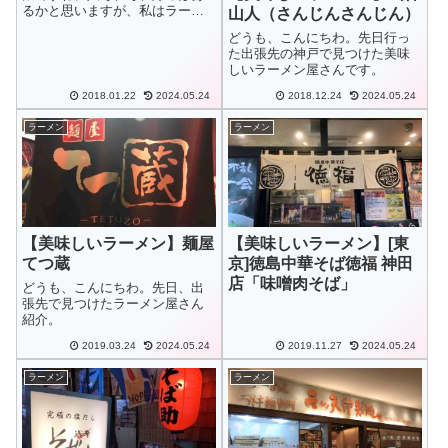
るかと思いますが、私はラーメ
山人（さんじんさんじん）
ンが好物でたまに、行った先で
どうも、こんにちわ。先日行っ
googleMapで探して食べ歩きをし
た出張先の神戸で見つけた美味
ています。
しいラーメン屋さんです。
2018.01.22
2024.05.24
2018.12.24
2024.05.24
ラーメン
ラーメン
【美味しいラーメン】麺屋
【美味しいラーメン】[東
てつ蔵
京]徳島中華そば徳福 神田
店「味噌肉そば」
どうも、こんにちわ。先日、出
張先で見つけたラーメン屋さん
紹介。
2019.03.24
2024.05.24
2019.11.27
2024.05.24
ラーメン
ラーメン