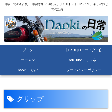
山形→北海道音更→山形鶴岡へ出戻った【FXDL】&【Z125PRO】乗りの旅と
日常の記録
ブログ
【FXDL[ローライダー]】
ラーメン
YouTubeチャンネル
naoki です!
プライバシーポリシー
グリップ