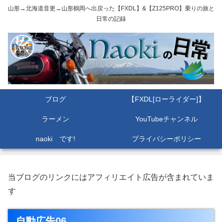
山形→北海道音更→山形鶴岡へ出戻った【FXDL】&【Z125PRO】乗りの旅と
日常の記録
ブログ
【FXDL[ローライダー]】
ラーメン
YouTubeチャンネル
naoki です!
プライバシーポリシー
当ブログのリンクにはアフィリエイト広告が含まれていま
す
自動広告06